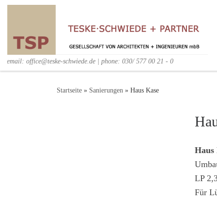
email: office@teske-schwiede.de | phone: 030/ 577 00 21 - 0
Startseite
»
Sanierungen
»
Haus Kase
Hau
Haus 
Umbau
LP 2,3
Für L