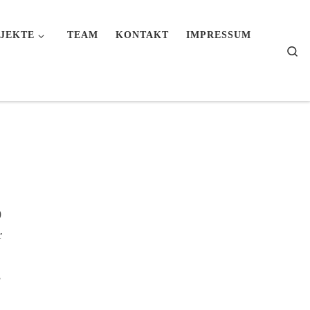
JEKTE
TEAM
KONTAKT
IMPRESSUM
Se
0
r
,