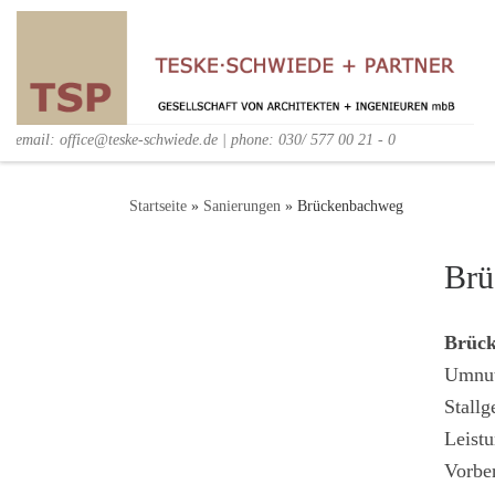
email: office@teske-schwiede.de | phone: 030/ 577 00 21 - 0
Startseite
»
Sanierungen
»
Brückenbachweg
Brü
Brück
Umnut
Stall
Leistu
Vorber